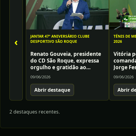
JANTAR 47º ANIVERSÁRIO CLUBE
TÉNIS DE M
‹
DESPORTIVO SÃO ROQUE
2026
Renato Gouveia, presidente
Vitória p
do CD São Roque, expressa
comanda
orgulho e gratidão ao
Jorge Fe
afirmar: «Promovemos
apresent
09/06/2026
09/06/2026
estilos de vida saudáveis, o
jogo ele
convívio e a inclusão, sendo
lisboet
Abrir destaque
Abrir d
um pilar da comunidade»
sólido e
confirmo
da equip
2 destaques recentes.
o São R
enca