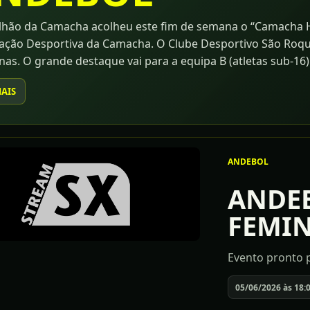
lhão da Camacha acolheu este fim de semana o “Camacha H
ação Desportiva da Camacha. O Clube Desportivo São Roqu
nas. O grande destaque vai para a equipa B (atletas sub-16
-18. Destaque ainda para as outras equipas, que embora 
MAIS
r a evolução, apresentando boas prestações.
ANDEBOL
ANDEB
FEMI
Evento pronto p
05/06/2026 às 18: