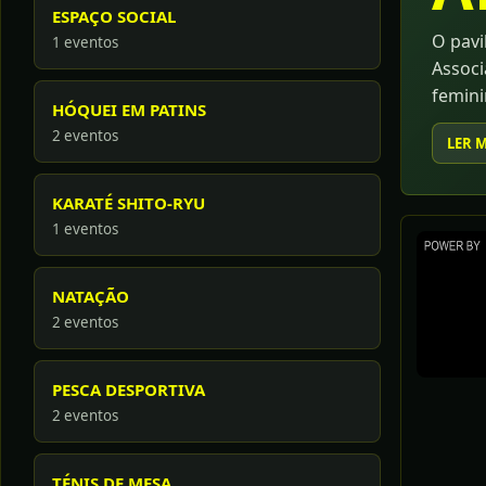
ESPAÇO SOCIAL
O pavi
1 eventos
Associ
femini
HÓQUEI EM PATINS
de sub
2 eventos
LER 
mostra
KARATÉ SHITO-RYU
1 eventos
NATAÇÃO
2 eventos
PESCA DESPORTIVA
2 eventos
TÉNIS DE MESA