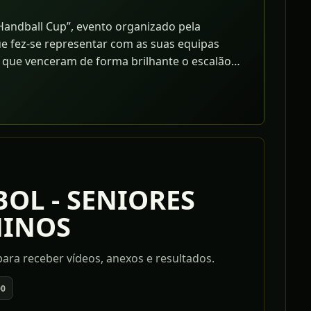
andball Cup”, evento organizado pela
e fez-se representar com as suas equipas
) que venceram de forma brilhante o escalão
não tendo ganho, tiveram oportunidade de
OL - SENIORES
NINOS
ara receber vídeos, anexos e resultados.
00