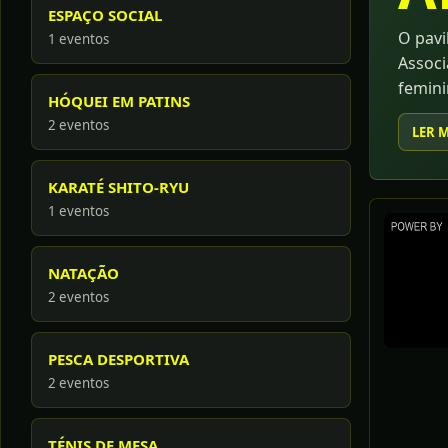
ESPAÇO SOCIAL
O pavi
1 eventos
Associ
femini
HÓQUEI EM PATINS
de sub
2 eventos
LER 
mostra
KARATÉ SHITO-RYU
1 eventos
NATAÇÃO
2 eventos
PESCA DESPORTIVA
2 eventos
TÉNIS DE MESA