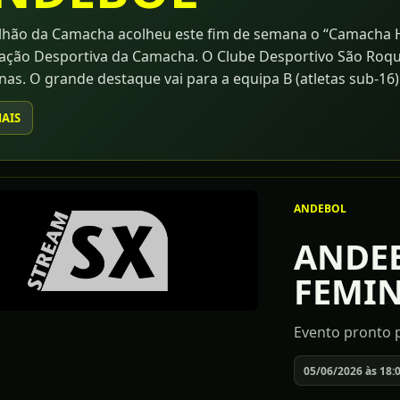
lhão da Camacha acolheu este fim de semana o “Camacha H
ação Desportiva da Camacha. O Clube Desportivo São Roqu
nas. O grande destaque vai para a equipa B (atletas sub-16
-18. Destaque ainda para as outras equipas, que embora 
MAIS
r a evolução, apresentando boas prestações.
ANDEBOL
ANDEB
FEMI
Evento pronto p
05/06/2026 às 18: