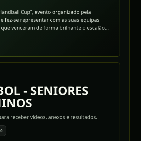
andball Cup”, evento organizado pela
e fez-se representar com as suas equipas
) que venceram de forma brilhante o escalão
não tendo ganho, tiveram oportunidade de
OL - SENIORES
NINOS
ara receber vídeos, anexos e resultados.
00