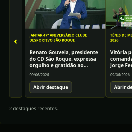
JANTAR 47º ANIVERSÁRIO CLUBE
TÉNIS DE M
‹
DESPORTIVO SÃO ROQUE
2026
Renato Gouveia, presidente
Vitória p
do CD São Roque, expressa
comanda
orgulho e gratidão ao
Jorge Fe
afirmar: «Promovemos
apresent
09/06/2026
09/06/2026
estilos de vida saudáveis, o
jogo ele
convívio e a inclusão, sendo
lisboet
Abrir destaque
Abrir d
um pilar da comunidade»
sólido e
confirmo
da equip
2 destaques recentes.
o São R
enca